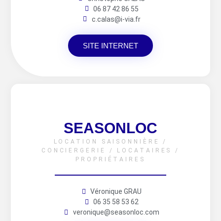
06 87 42 86 55
c.calas@i-via.fr
SITE INTERNET
SEASONLOC
LOCATION SAISONNIÈRE /
CONCIERGERIE / LOCATAIRES /
PROPRIÉTAIRES
Véronique GRAU
06 35 58 53 62
veronique@seasonloc.com